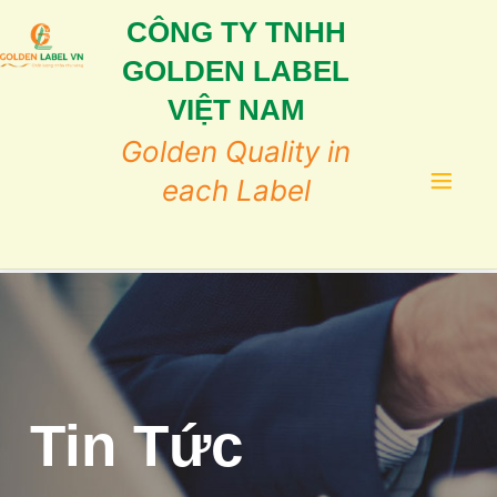
Skip
CÔNG TY TNHH
to
content
GOLDEN LABEL
VIỆT NAM
Golden Quality in
each Label
Tin Tức