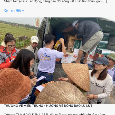
Nhằm tái tạo sức lao động, nâng cao đời sống vật chất tinh thần, gắn […]
Xem chi tiết →
THƯƠNG VỀ MIỀN TRUNG - HƯỚNG VỀ ĐỒNG BÀO LŨ LỤT
Công ty TNHH GOLDEN LABEL VN phối hợp với các nhà hảo tâm cùng